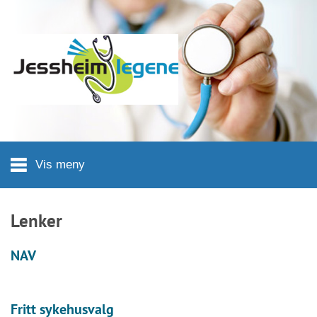
Hopp til hovedinnhold
Vis meny
Lenker
NAV
Fritt sykehusvalg