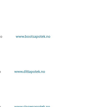
boots.no
www.bootsapotek.no
otek.no
www.dittapotek.no
otek.no
www.ringenapotek.no