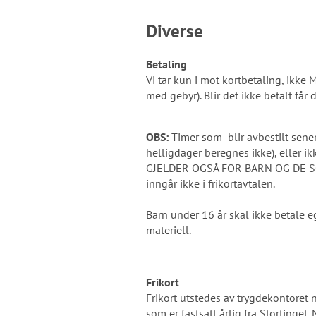
Diverse
Betaling
Vi tar kun i mot kortbetaling, ikke 
med gebyr). Blir det ikke betalt får 
OBS:
Timer som blir avbestilt sener
helligdager beregnes ikke), eller ik
GJELDER OGSÅ FOR BARN OG DE S
inngår ikke i frikortavtalen.
Barn under 16 år skal ikke betale e
materiell.
Frikort
Frikort utstedes av trygdekontoret 
som er fastsatt årlig fra Stortinget. 