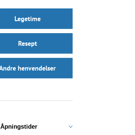
Legetime
Resept
Andre henvendelser
Åpningstider