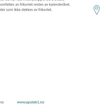
mfattes av frikortet resten av kalenderåret.
der som ikke dekkes av frikortet.
potek.no
www.apotek1.no