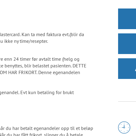
Mastercard. Kan ta med faktura evt.(blir da
du ikke ny time/resepter.
e enn 24 timer før avtalt time (helg og
ke benyttes, blir belastet pasienten. DETTE
OM HAR FRIKORT. Denne egenandelen
genandel. Evt kun betaling for brukt
når du har betalt egenandeler opp til et beløp
Når du har fått frikort, slipper du å betale