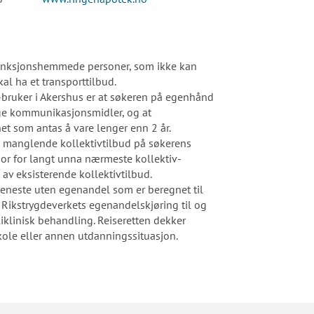
funksjonshemmede personer, som ikke kan
al ha et transporttilbud.
-bruker i Akershus er at søkeren på egenhånd
tlige kommunikasjonsmidler, og at
t som antas å vare lenger enn 2 år.
te manglende kollektivtilbud på søkerens
bor for langt unna nærmeste kollektiv-
av eksisterende kollektivtilbud.
tjeneste uten egenandel som er beregnet til
ke Rikstrygdeverkets egenandelskjøring til og
oliklinisk behandling. Reiseretten dekker
, skole eller annen utdanningssituasjon.