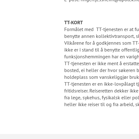
TT-KORT
Formålet med TT-tjenesten er at 
benytte annen kollektivtransport, sk
Vilkårene for å godkjennes som TT
ikke er i stand til å benytte offen
funksjonshemmingen har en varighe
TT-tjenesten er ikke ment å erstat
bosted, ei heller der hvor søkeren 
holdeplass som vanskeliggjør bruk 
TT-tjenesten er en ikke-lovpålagt 
fritidsreiser. Reiseretten dekker ik
fra lege, sykehus, fysikalsk eller p
heller ikke reiser til og fra arbeid